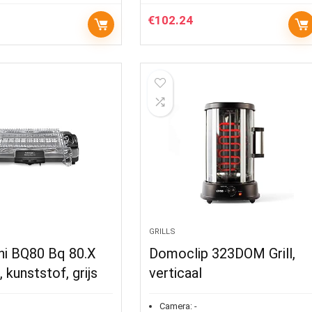
€
102.24
GRILLS
hi BQ80 Bq 80.X
Domoclip 323DOM Grill,
l, kunststof, grijs
verticaal
Camera:
-