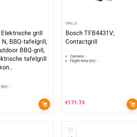
GRILLS
lektrische grill
Bosch TFB4431V;
N, BBQ-tafelgrill,
Contactgrill
utdoor BBQ-grill,
Camera:
-
ektrische tafelgrill
Flight time (m):
-
lkon…
 (m):
-
€
171.73