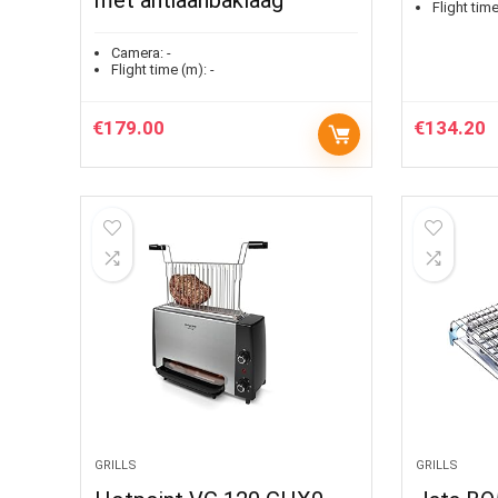
met antiaanbaklaag
Flight time
Camera:
-
Flight time (m):
-
€
179.00
€
134.20
GRILLS
GRILLS