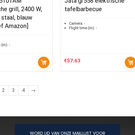
Q5101AM
Jata gr558 elektrische
he grill, 2400 W,
tafelbarbecue
 staal, blauw
Camera:
-
ief Amazon]
Flight time (m):
-
 (m):
-
€
57.63
2
3
4
→
WORD LID VAN ONZE MAILLIJST VOOR