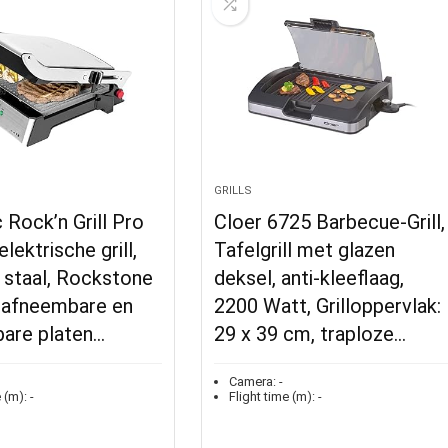
GRILLS
Rock’n Grill Pro
Cloer 6725 Barbecue-Grill,
lektrische grill,
Tafelgrill met glazen
j staal, Rockstone
deksel, anti-kleeflaag,
, afneembare en
2200 Watt, Grilloppervlak:
are platen…
29 x 39 cm, traploze…
Camera:
-
 (m):
-
Flight time (m):
-