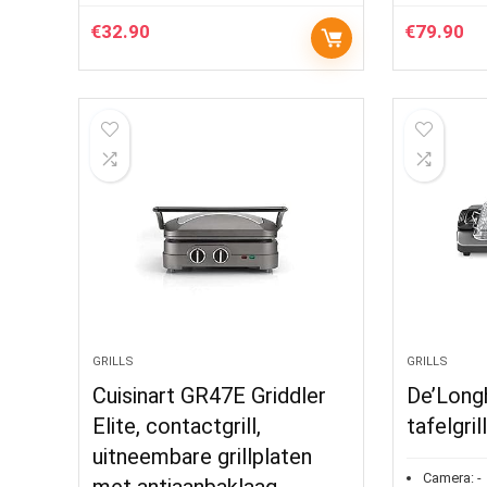
€
32.90
€
79.90
GRILLS
GRILLS
Cuisinart GR47E Griddler
De’Long
Elite, contactgrill,
tafelgril
uitneembare grillplaten
Camera:
-