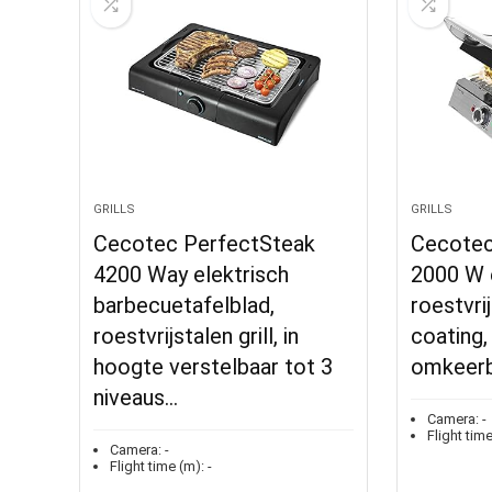
GRILLS
GRILLS
Cecotec PerfectSteak
Cecotec 
4200 Way elektrisch
2000 W e
barbecuetafelblad,
roestvri
roestvrijstalen grill, in
coating
hoogte verstelbaar tot 3
omkeerb
niveaus…
Camera:
-
Flight time
Camera:
-
Flight time (m):
-