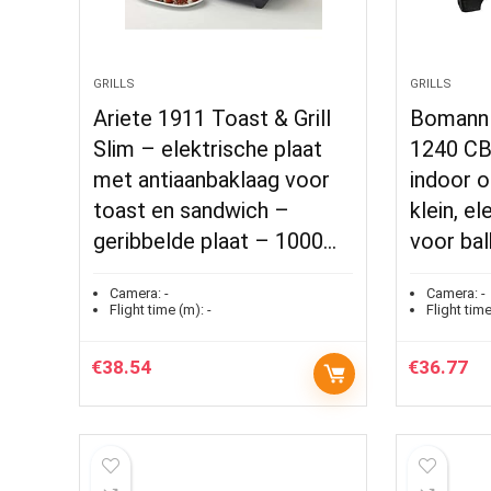
GRILLS
GRILLS
Ariete 1911 Toast & Grill
Bomann E
Slim – elektrische plaat
1240 CB 
met antiaanbaklaag voor
indoor o
toast en sandwich –
klein, el
geribbelde plaat – 1000…
voor ba
Camera:
-
Camera:
-
Flight time (m):
-
Flight time
€
38.54
€
36.77