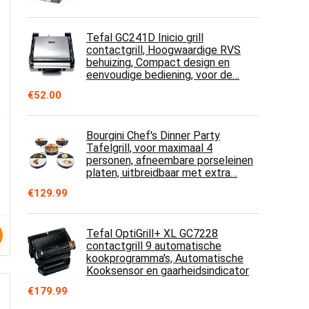
Tefal GC241D Inicio grill
contactgrill, Hoogwaardige RVS
behuizing, Compact design en
eenvoudige bediening, voor de…
€
52.00
Bourgini Chef's Dinner Party
Tafelgrill, voor maximaal 4
personen, afneembare porseleinen
platen, uitbreidbaar met extra…
€
129.99
Tefal OptiGrill+ XL GC7228
contactgrill 9 automatische
kookprogramma's, Automatische
Kooksensor en gaarheidsindicator
€
179.99