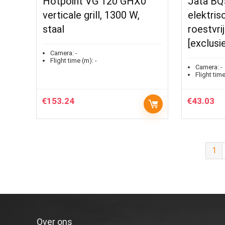
Hotpoint VG 120 GHX0
Jata B
verticale grill, 1300 W,
elektrisc
staal
roestvrij
[exclus
Camera:
-
Flight time (m):
-
Camera:
-
Flight time
€
153.24
€
43.03
1
Over ons