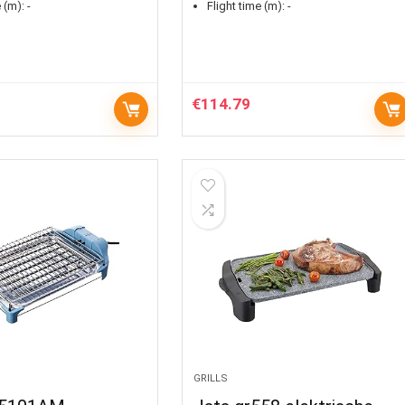
 (m):
-
Flight time (m):
-
€
114.79
GRILLS