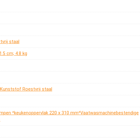
tvrij staal
11.5 cm; 4.8 kg
 Kunststof Roestvrij staal
rlampen ^keukenoppervlak 220 x 310 mm^Vaatwasmachinebestendige
n