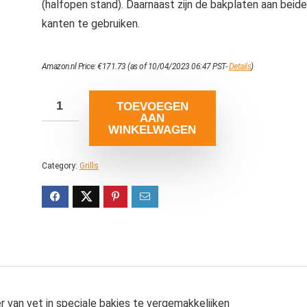
(halfopen stand). Daarnaast zijn de bakplaten aan beide
kanten te gebruiken.
Amazon.nl Price:
€
171.73
(as of 10/04/2023 06:47 PST-
Details
)
TOEVOEGEN
AAN
WINKELWAGEN
Category:
Grills
r van vet in speciale bakjes te vergemakkelijken