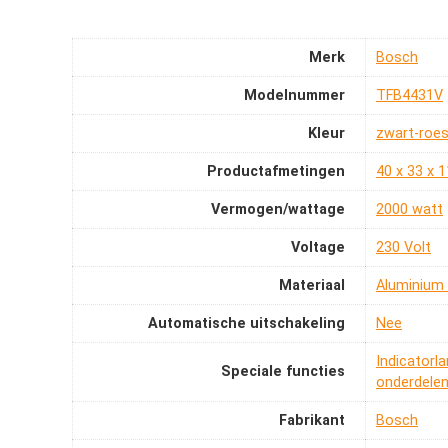
Merk
‎Bosch
Modelnummer
‎TFB4431V
Kleur
‎zwart-roes
Productafmetingen
‎40 x 33 x 
Vermogen/wattage
‎2000 watt
Voltage
‎230 Volt
Materiaal
‎Aluminium
Automatische uitschakeling
‎Nee
‎Indicato
Speciale functies
onderdele
Fabrikant
‎Bosch