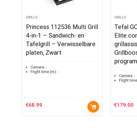
GRILLS
GRILLS
Princess 112536 Multi Grill
Tefal GC
4-in-1 – Sandwich- en
Elite co
Tafelgrill – Verwisselbare
grillassi
platen, Zwart
Grillboo
program
Camera:
-
Flight time (m):
-
Camera:
-
Flight time
€
68.99
€
179.00