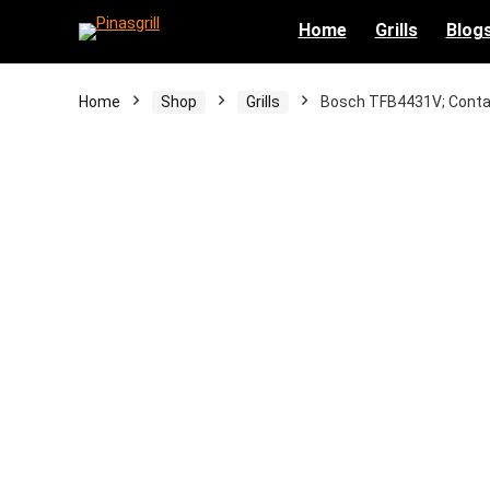
Home
Grills
Blog
Home
Shop
Grills
Bosch TFB4431V; Contac