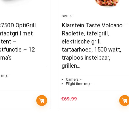
GRILLS
750D OptiGrill
Klarstein Taste Volcano –
ntactgrill met
Raclette, tafelgrill,
stent –
elektrische grill,
stfunctie – 12
tartaarhoed, 1500 watt,
ma’s
traploos instelbaar,
grillen…
 (m):
-
Camera:
-
Flight time (m):
-
€
69.99