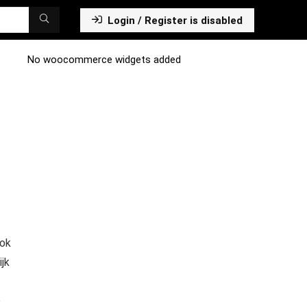
Login / Register is disabled
No woocommerce widgets added
ook
jk
e