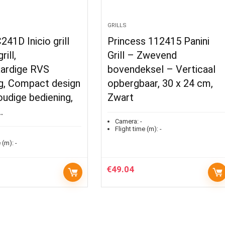
GRILLS
241D Inicio grill
Princess 112415 Panini
ill,
Grill – Zwevend
ardige RVS
bovendeksel – Verticaal
ng, Compact design
opbergbaar, 30 x 24 cm,
udige bediening,
Zwart
…
Camera:
-
Flight time (m):
-
 (m):
-
€
49.04