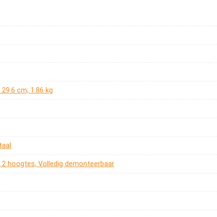
 x 29.6 cm; 1.86 kg
taal
ter 2 hoogtes, Volledig demonteerbaar