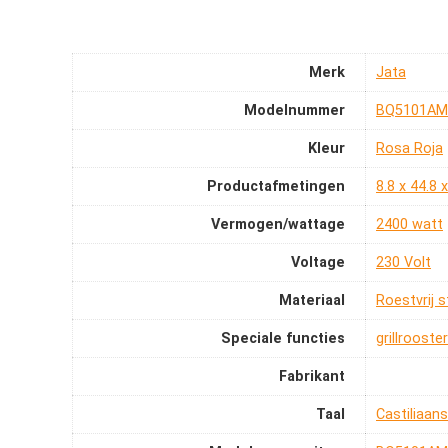
Merk
‎Jata
Modelnummer
‎BQ5101AM
Kleur
‎Rosa Roja
Productafmetingen
‎8.8 x 44.8
Vermogen/wattage
‎2400 watt
Voltage
‎230 Volt
Materiaal
‎Roestvrij s
Speciale functies
‎grillroos
Fabrikant
Taal
‎Castiliaans