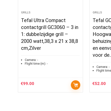
GRILLS
GRILLS
Tefal Ultra Compact
Tefal GC
contactgrill GC3060 – 3 in
contactgr
1: dubbelzijdige grill –
Hoogwa
2000 watt,38,3 x 21 x 38,8
behuizi
cm,Zilver
en eenvo
voor de
Camera:
-
Flight time (m):
-
Camera:
-
Flight time
€
99.00
€
52.00