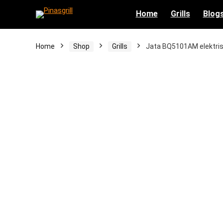
Home
Grills
Blog
Home
Shop
Grills
Jata BQ5101AM elektrisch