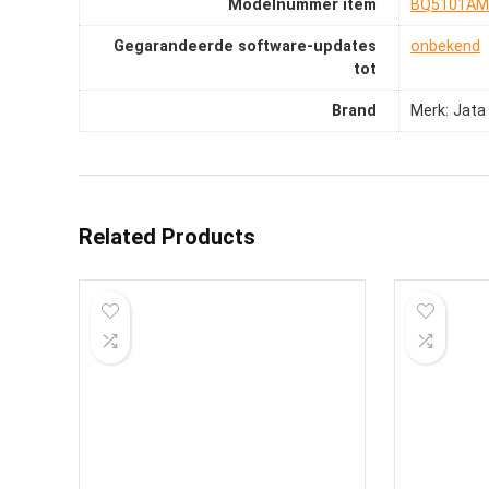
Modelnummer item
‎BQ5101AM
Gegarandeerde software-updates
‎onbekend
tot
Brand
Merk: Jata
Related Products