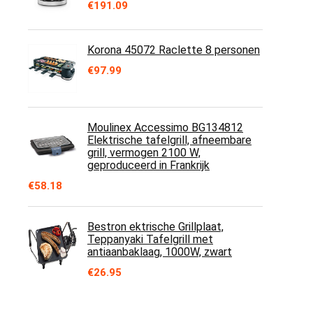
€
191.09
Korona 45072 Raclette 8 personen
€
97.99
Moulinex Accessimo BG134812
Elektrische tafelgrill, afneembare
grill, vermogen 2100 W,
geproduceerd in Frankrijk
€
58.18
Bestron ektrische Grillplaat,
Teppanyaki Tafelgrill met
antiaanbaklaag, 1000W, zwart
€
26.95