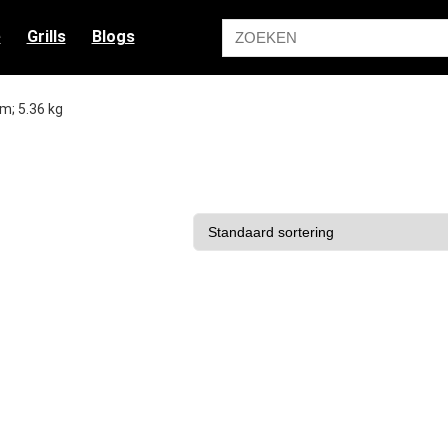
e
Grills
Blogs
cm; 5.36 kg