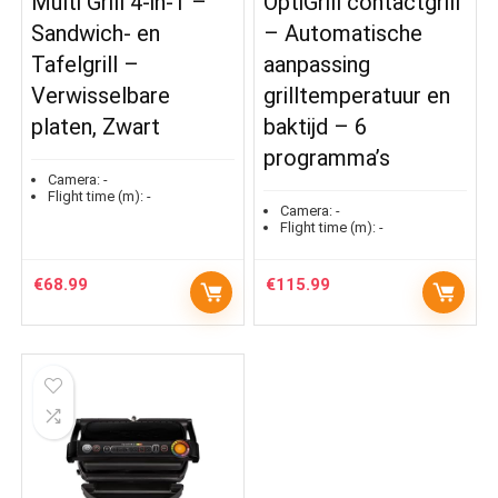
Multi Grill 4-in-1 –
OptiGrill contactgrill
Sandwich- en
– Automatische
Tafelgrill –
aanpassing
Verwisselbare
grilltemperatuur en
platen, Zwart
baktijd – 6
programma’s
Camera:
-
Flight time (m):
-
Camera:
-
Flight time (m):
-
€
68.99
€
115.99