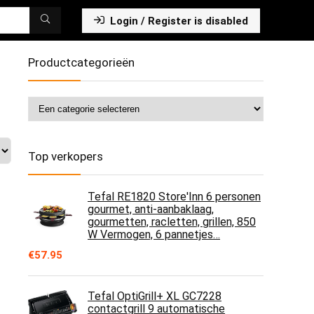
Login / Register is disabled
Productcategorieën
Top verkopers
Tefal RE1820 Store'Inn 6 personen
gourmet, anti-aanbaklaag,
gourmetten, racletten, grillen, 850
W Vermogen, 6 pannetjes…
€
57.95
Tefal OptiGrill+ XL GC7228
contactgrill 9 automatische