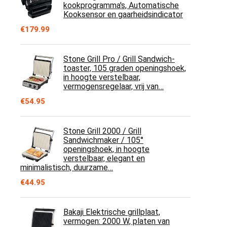
kookprogramma's, Automatische
Kooksensor en gaarheidsindicator
€
179.99
Stone Grill Pro / Grill Sandwich-
toaster, 105 graden openingshoek,
in hoogte verstelbaar,
vermogensregelaar, vrij van…
€
54.95
Stone Grill 2000 / Grill
Sandwichmaker / 105°
openingshoek, in hoogte
verstelbaar, elegant en
minimalistisch, duurzame…
€
44.95
Bakaji Elektrische grillplaat,
vermogen: 2000 W, platen van