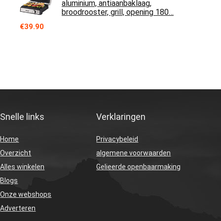
aluminium, antiaanbaklaag,
broodrooster, grill, opening 180…
€
39.90
Snelle links
Verklaringen
Home
Privacybeleid
Overzicht
algemene voorwaarden
Alles winkelen
Gelieerde openbaarmaking
Blogs
Onze webshops
Adverteren