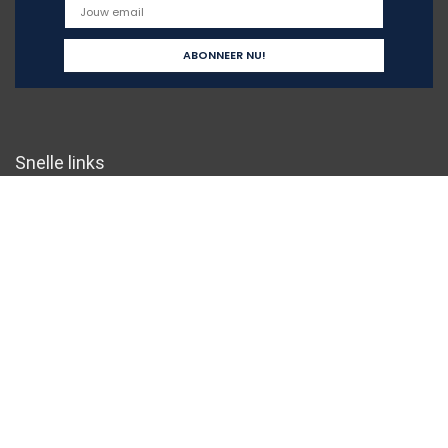
Snelle links
Home
Overzicht
Alles winkelen
Blogs
Onze webshops
Adverteren
Verklaringen
Privacybeleid