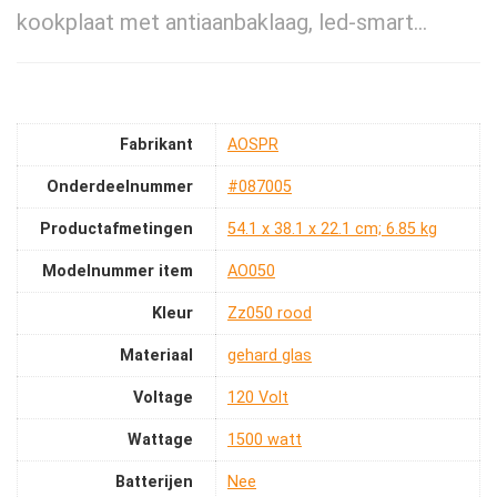
kookplaat met antiaanbaklaag, led-smart…
Fabrikant
‎AOSPR
Onderdeelnummer
‎#087005
Productafmetingen
‎54.1 x 38.1 x 22.1 cm; 6.85 kg
Modelnummer item
‎AO050
Kleur
‎Zz050 rood
Materiaal
‎gehard glas
Voltage
‎120 Volt
Wattage
‎1500 watt
Batterijen
‎Nee