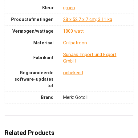
Kleur
‎groen
Productafmetingen
‎28 x 52.7 x 7 cm; 3.11 kg
Vermogen/wattage
‎1800 watt
Materiaal
‎Grillpatroon
‎SunJas Import und Export
Fabrikant
GmbH
Gegarandeerde
‎onbekend
software-updates
tot
Brand
Merk: Gotoll
Related Products