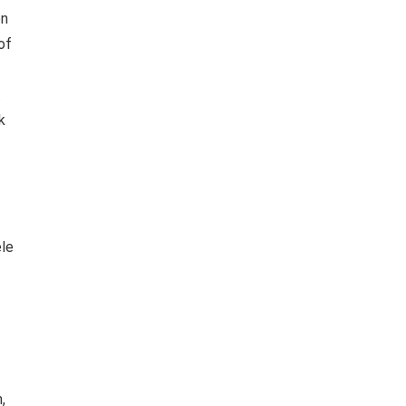
en
of
.
k
ele
,