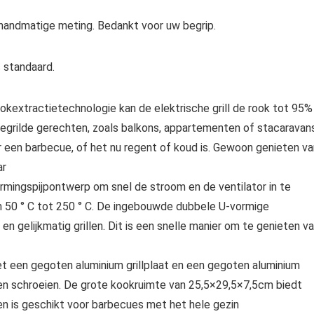
handmatige meting. Bedankt voor uw begrip.
s standaard.
okextractietechnologie kan de elektrische grill de rook tot 95%
gegrilde gerechten, zoals balkons, appartementen of stacaravans
r een barbecue, of het nu regent of koud is. Gewoon genieten va
ar
ingspijpontwerp om snel de stroom en de ventilator in te
an 50 ° C tot 250 ° C. De ingebouwde dubbele U-vormige
en gelijkmatig grillen. Dit is een snelle manier om te genieten v
t een gegoten aluminium grillplaat en een gegoten aluminium
 en schroeien. De grote kookruimte van 25,5×29,5×7,5cm biedt
en is geschikt voor barbecues met het hele gezin