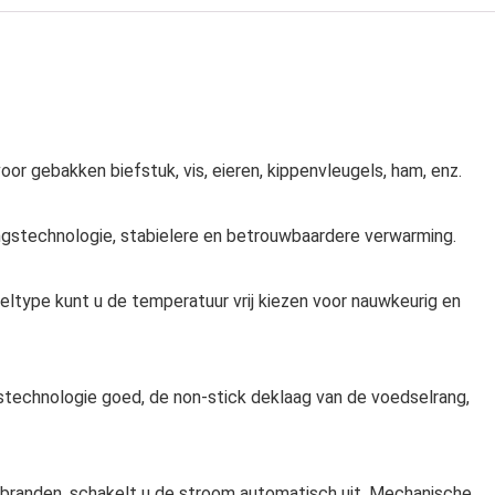
voor gebakken biefstuk, vis, eieren, kippenvleugels, ham, enz.
ngstechnologie, stabielere en betrouwbaardere verwarming.
eltype kunt u de temperatuur vrij kiezen voor nauwkeurig en
stechnologie goed, de non-stick deklaag van de voedselrang,
 branden, schakelt u de stroom automatisch uit. Mechanische