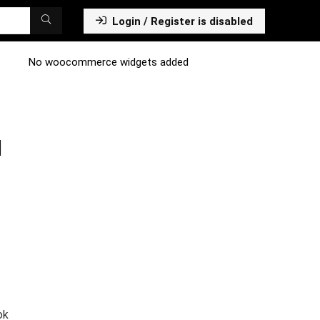
Login / Register is disabled
No woocommerce widgets added
l
ok