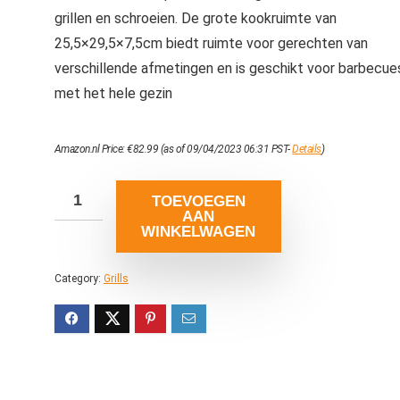
grillen en schroeien. De grote kookruimte van
25,5×29,5×7,5cm biedt ruimte voor gerechten van
verschillende afmetingen en is geschikt voor barbecue
met het hele gezin
Amazon.nl Price:
€
82.99
(as of 09/04/2023 06:31 PST-
Details
)
TOEVOEGEN
AAN
WINKELWAGEN
Category:
Grills