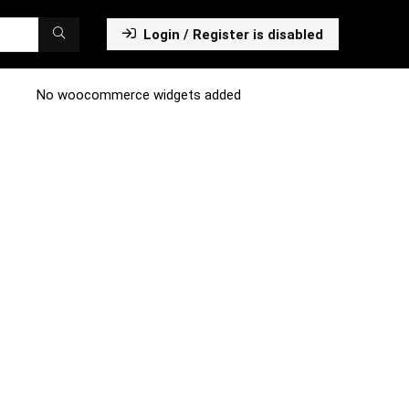
Login / Register is disabled
No woocommerce widgets added