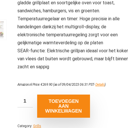
gladde grillplaat en soortgelijke oven voor toast,
sandwiches, hamburgers, vis en groenten.
Temperatuurregelaar en timer: Hoge precisie in alle
handelingen dankzij het multigroll-display, de
elektronische temperatuurregeling zorgt voor een
gelijkmatige warmteverdeling op de platen
SEAR-functie: Elektrische grillpan ideaal voor het koke
van vlees dat buiten wordt gebrouwd, maar blijft binne
zacht en sappig
Amazon.nl Price:
€
269.90
(as of 09/04/2023 06:31 PST-
Details
)
TOEVOEGEN
AAN
WINKELWAGEN
Category:
Grills