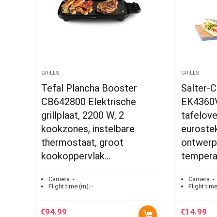
GRILLS
GRILLS
Tefal Plancha Booster
Salter-C
CB642800 Elektrische
EK4360V
grillplaat, 2200 W, 2
tafelov
kookzones, instelbare
euroste
thermostaat, groot
ontwerp 
kookoppervlak…
temperat
Camera:
-
Camera:
-
Flight time (m):
-
Flight time
€
94.99
€
14.99