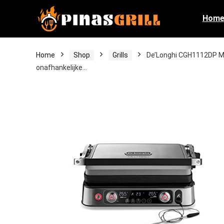
Hom
Home
Shop
Grills
De’Longhi CGH1112DP Mult
onafhankelijke…