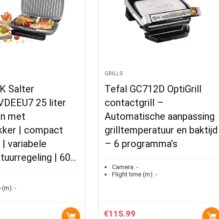
GRILLS
K Salter
Tefal GC712D OptiGrill
DEEU7 25 liter
contactgrill –
en met
Automatische aanpassing
kker | compact
grilltemperatuur en baktijd
| variabele
– 6 programma’s
uurregeling | 60…
Camera:
-
Flight time (m):
-
 (m):
-
€
115.99