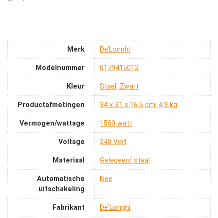
Merk
‎De’Longhi
Modelnummer
‎0179415012
Kleur
‎Staal; Zwart
Productafmetingen
‎34 x 31 x 16.5 cm; 4.9 kg
Vermogen/wattage
‎1500 watt
Voltage
‎240 Volt
Materiaal
‎Gelegeerd staal
Automatische
‎Nee
uitschakeling
Fabrikant
‎De'Longhi