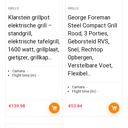
GRILLS
GRILLS
Klarstein grillpot
George Foreman
elektrische grill –
Steel Compact Grill
standgrill,
Rood, 3 Porties,
elektrische tafelgrill,
Geborsteld RVS,
1600 watt, grillplaat,
Snel, Rechtop
gietijzer, grillkap…
Opbergen,
Verstelbare Voet,
Camera:
-
Flexibel…
Flight time (m):
-
Camera:
-
Flight time (m):
-
€
139.98
€
53.84