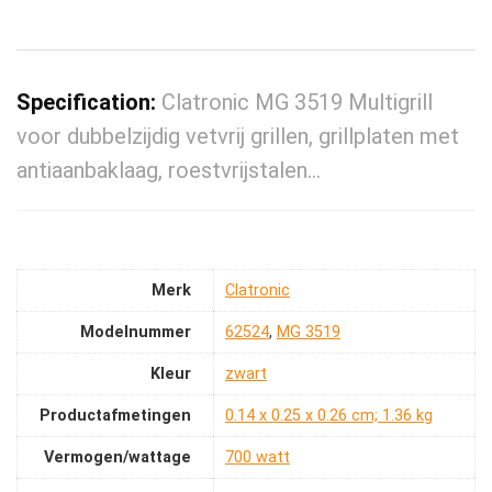
Specification:
Clatronic MG 3519 Multigrill
voor dubbelzijdig vetvrij grillen, grillplaten met
antiaanbaklaag, roestvrijstalen…
Merk
‎Clatronic
Modelnummer
‎62524
,
‎MG 3519
Kleur
‎zwart
Productafmetingen
‎0.14 x 0.25 x 0.26 cm; 1.36 kg
Vermogen/wattage
‎700 watt