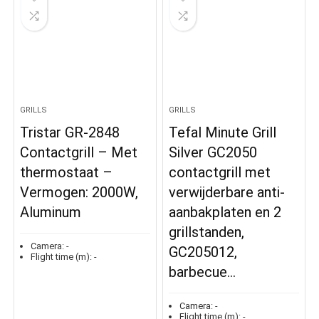
GRILLS
GRILLS
Tristar GR-2848
Tefal Minute Grill
Contactgrill – Met
Silver GC2050
thermostaat –
contactgrill met
Vermogen: 2000W,
verwijderbare anti-
Aluminum
aanbakplaten en 2
grillstanden,
Camera:
-
GC205012,
Flight time (m):
-
barbecue…
Camera:
-
Flight time (m):
-