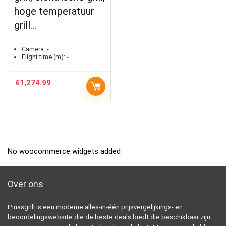
hoge temperatuur
grill…
Camera:
-
Flight time (m):
-
€
1,274.99
No woocommerce widgets added
Over ons
Pinasgrill is een moderne alles-in-één prijsvergelijkings- en
beoordelingswebsite die de beste deals biedt die beschikbaar zijn