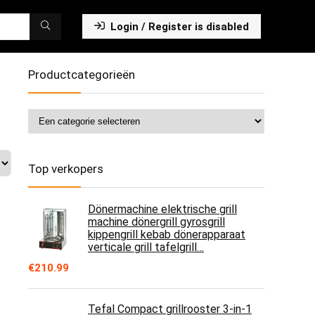
Login / Register is disabled
Productcategorieën
Top verkopers
Dönermachine elektrische grill
machine dönergrill gyrosgrill
kippengrill kebab dönerapparaat
verticale grill tafelgrill…
€
210.99
Tefal Compact grillrooster 3-in-1