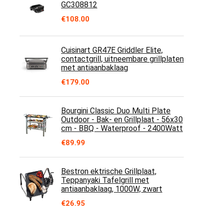
GC308812
€
108.00
Cuisinart GR47E Griddler Elite,
contactgrill, uitneembare grillplaten
met antiaanbaklaag
€
179.00
Bourgini Classic Duo Multi Plate
Outdoor - Bak- en Grillplaat - 56x30
cm - BBQ - Waterproof - 2400Watt
€
89.99
Bestron ektrische Grillplaat,
Teppanyaki Tafelgrill met
antiaanbaklaag, 1000W, zwart
€
26.95