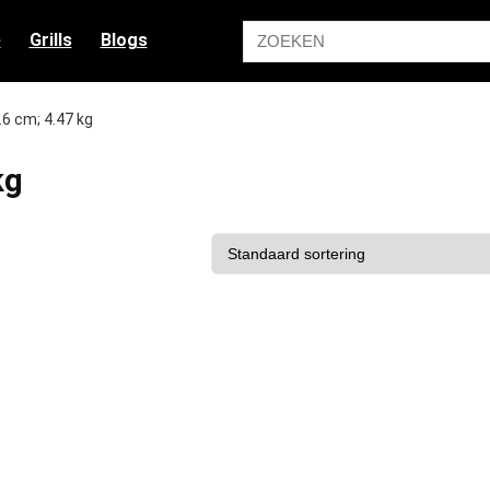
e
Grills
Blogs
4.6 cm; 4.47 kg
kg