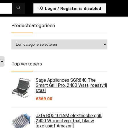
Login / Register is disabled
Productcategorieën
Top verkopers
Sage Appliances SGR840 The
Smart Grill Pro, 2400 Watt, roestvrij
staal
€
369.00
Jata BQ5101AM elektrische grill,
2400 W, roestvrij staal, blauw
[exclusief Amazon]