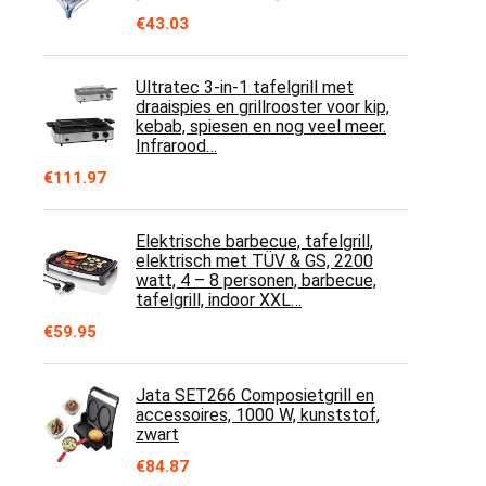
€
43.03
Ultratec 3-in-1 tafelgrill met
draaispies en grillrooster voor kip,
kebab, spiesen en nog veel meer.
Infrarood…
€
111.97
Elektrische barbecue, tafelgrill,
elektrisch met TÜV & GS, 2200
watt, 4 – 8 personen, barbecue,
tafelgrill, indoor XXL…
€
59.95
Jata SET266 Composietgrill en
accessoires, 1000 W, kunststof,
zwart
€
84.87