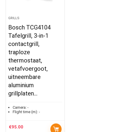
GRILLS
Bosch TCG4104
Tafelgrill, 3-in-1
contactgrill,
traploze
thermostaat,
vetafvoergoot,
uitneembare
aluminium
grillplaten…
Camera:
-
Flight time (m):
-
€
95.00