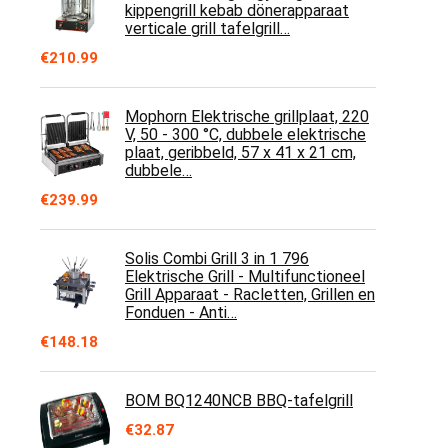
kippengrill kebab dönerapparaat
verticale grill tafelgrill…
€
210.99
Mophorn Elektrische grillplaat, 220
V, 50 - 300 °C, dubbele elektrische
plaat, geribbeld, 57 x 41 x 21 cm,
dubbele…
€
239.99
Solis Combi Grill 3 in 1 796
Elektrische Grill - Multifunctioneel
Grill Apparaat - Racletten, Grillen en
Fonduen - Anti…
€
148.18
BOM BQ1240NCB BBQ-tafelgrill
€
32.87