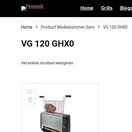
Home
Grills
Blog
Home
Product Modelnummer item
‎VG 120 GHX0
‎VG 120 GHX0
Het enkele resultaat weergeven