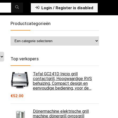
Login / Register is disabled
Productcategorieën
Top verkopers
Tefal GC241D Inicio grill
contactgrill, Hoogwaardige RVS
behuizing, Compact design en
eenvoudige bediening, voor de…
€
52.00
Dönermachine elektrische grill
machine dönergrill gyrosgrill