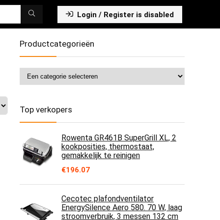
Login / Register is disabled
Productcategorieën
Top verkopers
Rowenta GR461B SuperGrill XL, 2
kookposities, thermostaat,
gemakkelijk te reinigen
€
196.07
Cecotec plafondventilator
EnergySilence Aero 580. 70 W, laag
stroomverbruik, 3 messen 132 cm